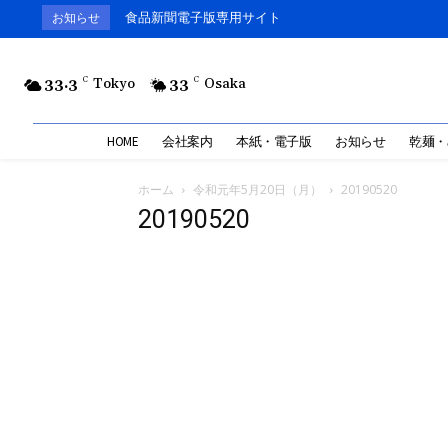
食品新聞電子版専用サイト
お知らせ
33.3
C
Tokyo
33
C
Osaka
HOME
会社案内
本紙・電子版
お知らせ
乾麺・
ホーム
令和元年5月20日（月）
20190520
20190520