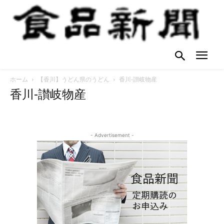
ホーム
【香川】うどん県のうどん
香川-讃岐物産
香川-讃岐物産
- Advertisement -